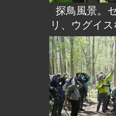
探鳥風景。セ
リ、ウグイス