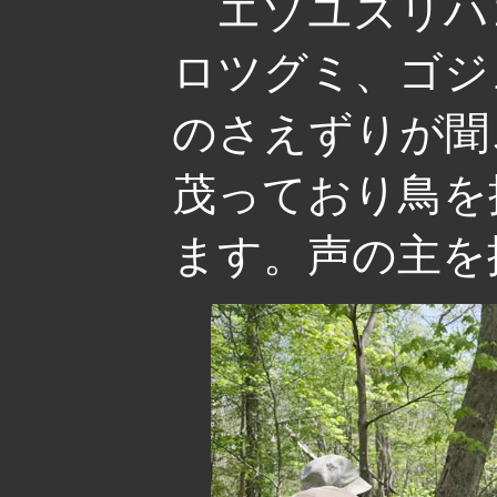
エゾユズリハ
ロツグミ、ゴジ
のさえずりが聞
茂っており鳥を
ます。声の主を