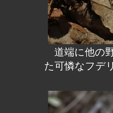
道端に他の野
た可憐なフデ