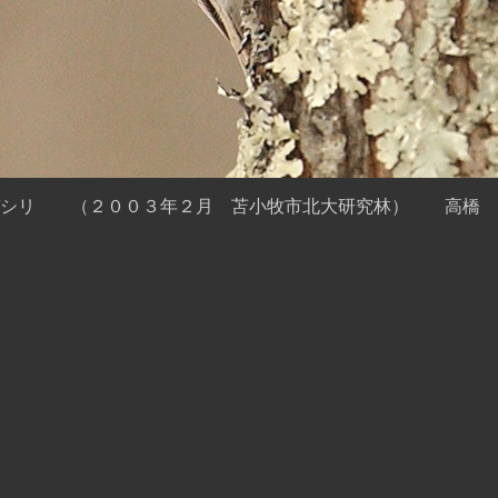
バシリ （２００３年２月 苫小牧市北大研究林） 高橋 