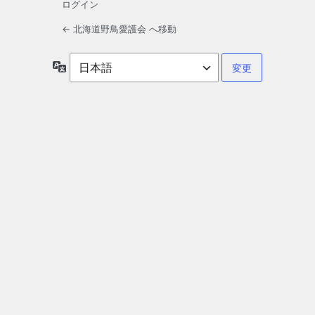
ログイン
← 北海道野鳥愛護会 へ移動
言
語